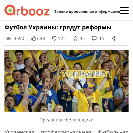
Найти:
Только проверенная информация
Skip
Футбол Украины: грядут реформы
to
4690
693
122
95
15
content
Преданные болельщики
Украинская профессиональная футбольная