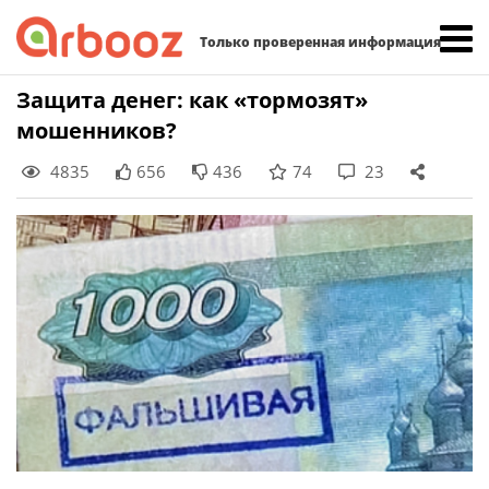
Найти:
Только проверенная информация
Skip
Защита денег: как «тормозят»
to
мошенников?
content
4835
656
436
74
23