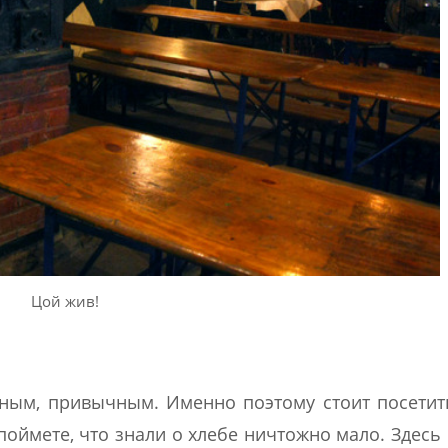
Цой жив!
нным, привычным. Именно поэтому стоит посетит
оймете, что знали о хлебе ничтожно мало. Здесь