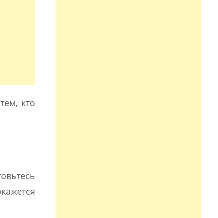
тем, кто
товьтесь
окажется