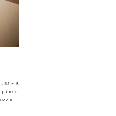
иции – в
 работы
 мире.