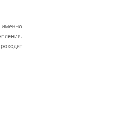
о именно
упления.
проходят