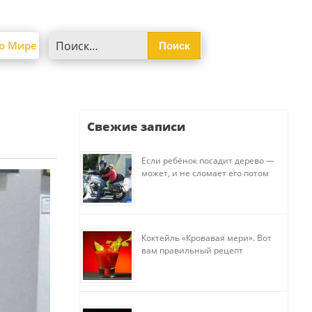
Найти:
о Мире
Свежие записи
Если ребёнок посадит дерево —
может, и не сломает его потом
Коктейль «Кровавая мери». Вот
вам правильный рецепт