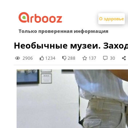
Найти:
Skip
to
О здоровье
content
Только проверенная информация
Необычные музеи. Заход
2906
1234
288
137
30