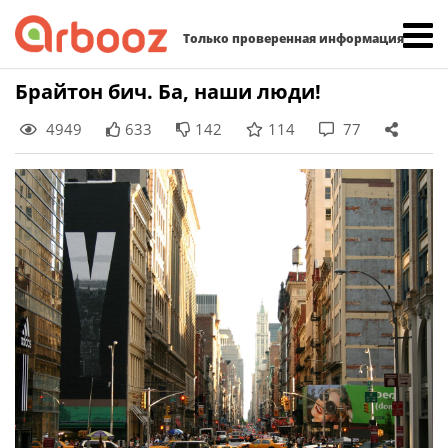
Найти:
Только проверенная информация
Skip
Брайтон бич. Ба, наши люди!
to
4949
633
142
114
77
content