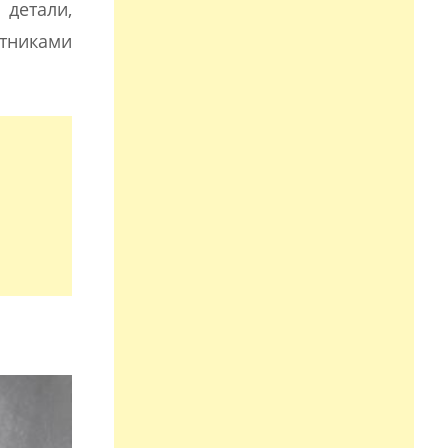
 детали,
тниками