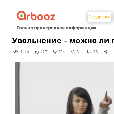
Найти:
Skip
to
О здоровье
content
Только проверенная информация
Увольнение – можно ли 
4440
127
284
31
78