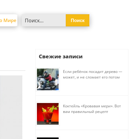
Найти:
о Мире
Свежие записи
Если ребёнок посадит дерево —
может, и не сломает его потом
Коктейль «Кровавая мери». Вот
вам правильный рецепт