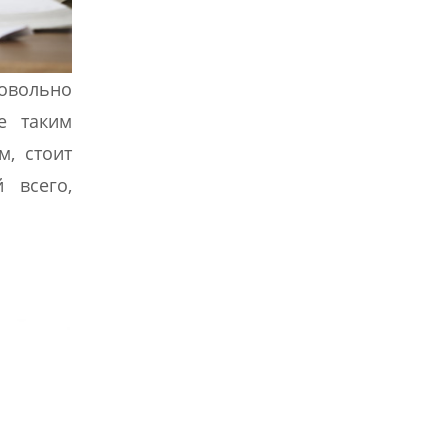
довольно
е таким
м, стоит
 всего,