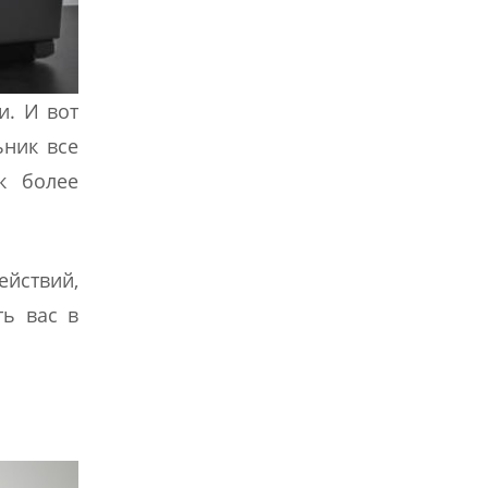
и. И вот
ьник все
к более
ействий,
ть вас в