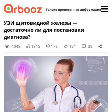
Найти:
Только проверенная информация
Skip
УЗИ щитовидной железы —
to
достаточно ли для постановки
content
диагноза?
4048
1315
173
121
38