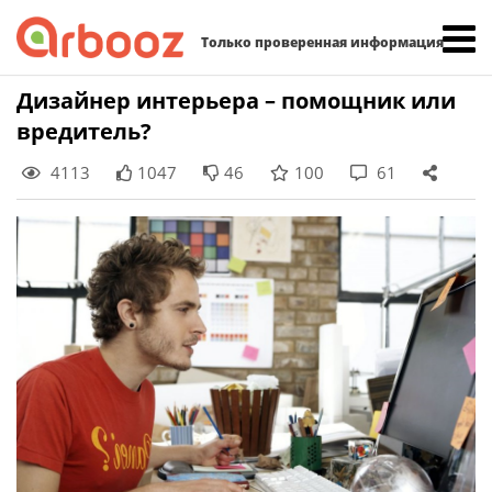
Найти:
Только проверенная информация
Skip
Дизайнер интерьера – помощник или
to
вредитель?
content
4113
1047
46
100
61