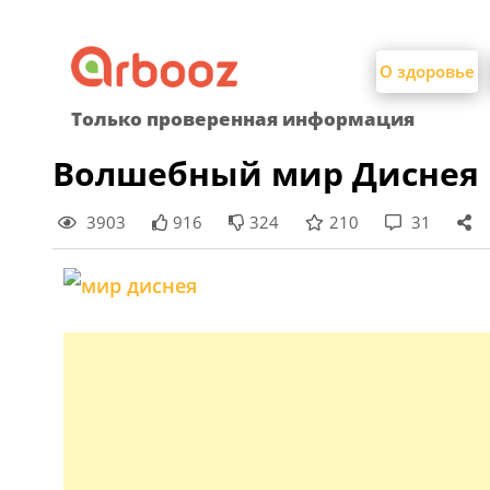
Найти:
Skip
to
О здоровье
content
Только проверенная информация
Волшебный мир Диснея
3903
916
324
210
31