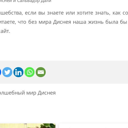
исней и Сальвадор Дали
шебства, если вы знаете или хотите знать, как с
таете, что без мира Диснея наша жизнь была бы
айт.
олшебный мир Диснея