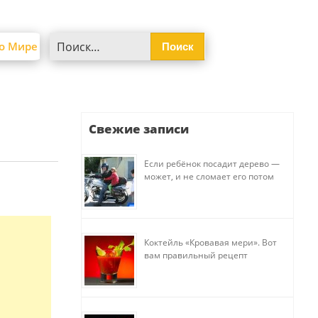
Найти:
о Мире
Свежие записи
Если ребёнок посадит дерево —
может, и не сломает его потом
Коктейль «Кровавая мери». Вот
вам правильный рецепт