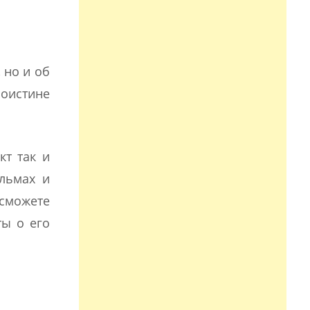
 но и об
поистине
кт так и
ильмах и
сможете
ты о его