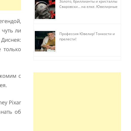
Золото, бриллианты и кристаллы
Сваровски… на елке. Ювелирные
прихоти
егендой,
 чуть ли
Профессия Ювелир! Тонкости и
 Диснея:
прелести!
е только
акомим с
ея.
ey Pixar
знать об