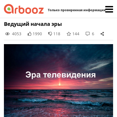
Найти:
Только проверенная информация
Skip
Ведущий начала эры
to
4053
1990
118
144
6
content