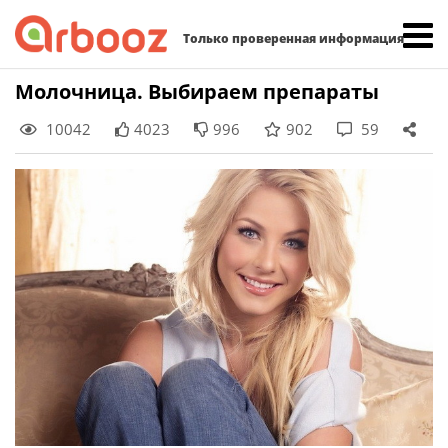
Найти:
Только проверенная информация
Skip
Молочница. Выбираем препараты
to
10042
4023
996
902
59
content