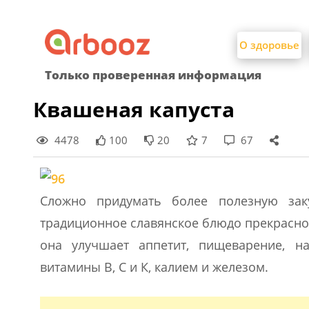
Найти:
Skip
to
О здоровье
content
Только проверенная информация
Квашеная капуста
4478
100
20
7
67
Сложно придумать более полезную заку
традиционное славянское блюдо прекрасно
она улучшает аппетит, пищеварение, н
витамины В, С и К, калием и железом.