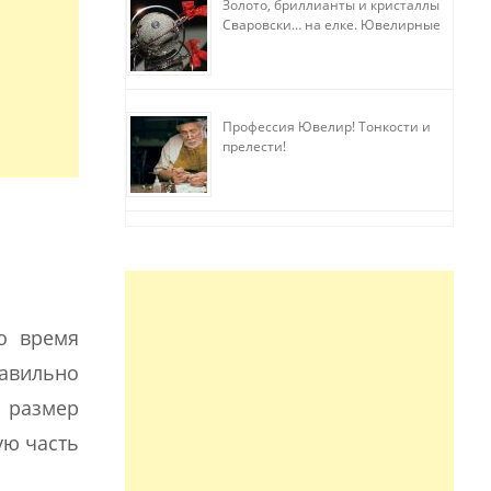
Золото, бриллианты и кристаллы
Сваровски… на елке. Ювелирные
прихоти
Профессия Ювелир! Тонкости и
прелести!
о время
равильно
 размер
ую часть