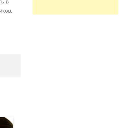
ть в
иков,