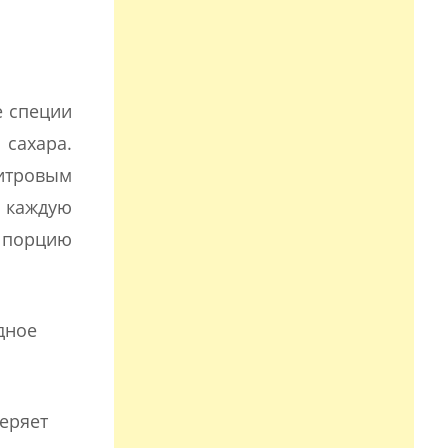
е специи
 сахара.
литровым
о каждую
 порцию
дное
еряет