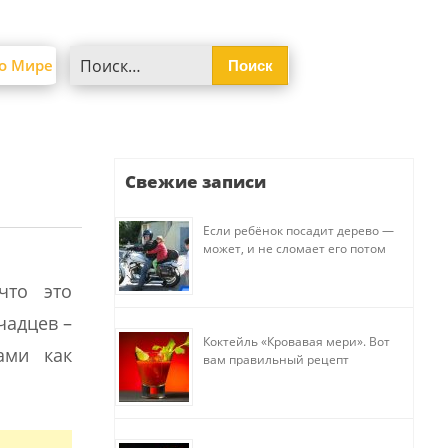
Найти:
о Мире
Свежие записи
Если ребёнок посадит дерево —
может, и не сломает его потом
что это
чадцев –
Коктейль «Кровавая мери». Вот
ами как
вам правильный рецепт