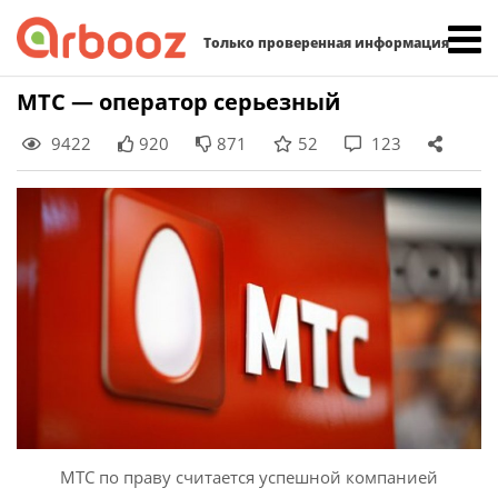
Найти:
Только проверенная информация
Skip
МТС — оператор серьезный
to
9422
920
871
52
123
content
МТС по праву считается успешной компанией