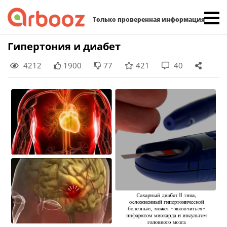
Найти:
Только проверенная информация
Skip
Гипертония и диабет
to
4212
1900
77
421
40
content