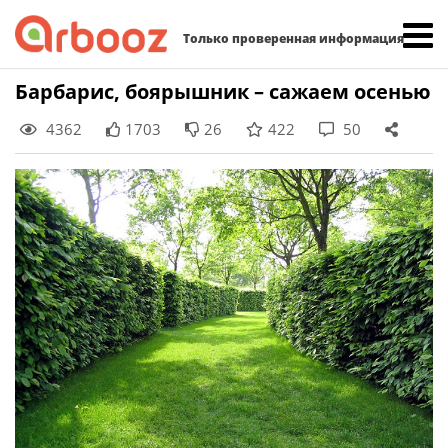
Найти:
Только проверенная информация
Skip
Барбарис, боярышник – сажаем осенью
to
4362
1703
26
422
50
content