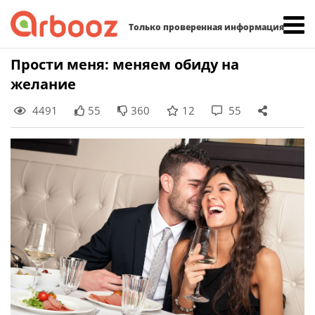
Найти:
Только проверенная информация
Skip
Прости меня: меняем обиду на
to
желание
content
4491
55
360
12
55