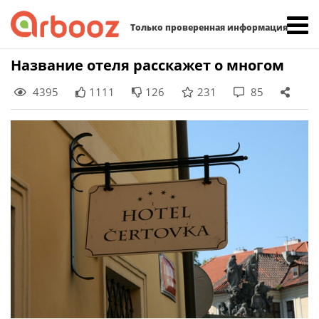
Найти:
Только проверенная информация
Skip
Название отеля расскажет о многом
to
4395
1111
126
231
85
content