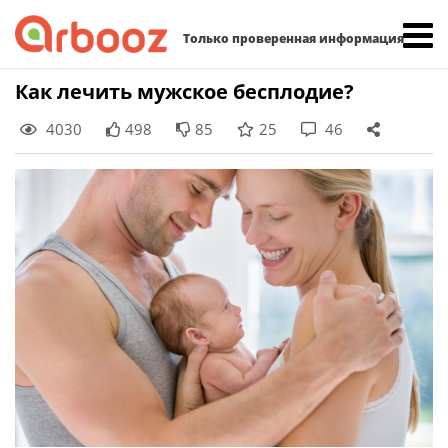
Найти:
Только проверенная информация
Skip
Как лечить мужское бесплодие?
to
4030
498
85
25
46
content