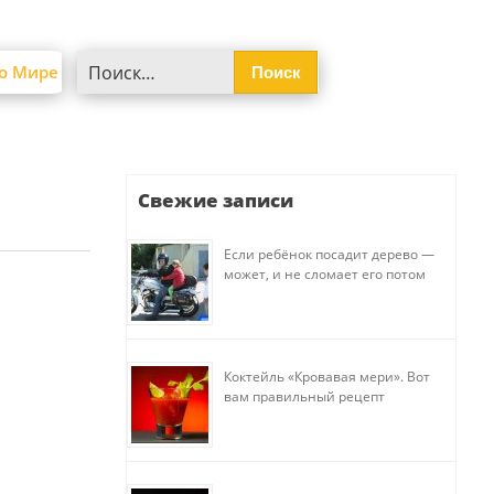
Найти:
о Мире
Свежие записи
Если ребёнок посадит дерево —
может, и не сломает его потом
Коктейль «Кровавая мери». Вот
вам правильный рецепт