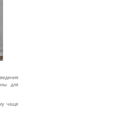
оведения
ины для
ому чаще