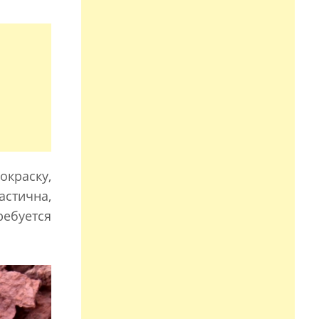
окраску,
стична,
ребуется