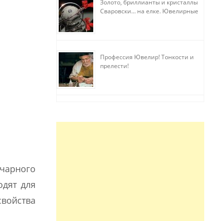
Золото, бриллианты и кристаллы
Сваровски… на елке. Ювелирные
прихоти
Профессия Ювелир! Тонкости и
прелести!
нчарного
одят для
свойства