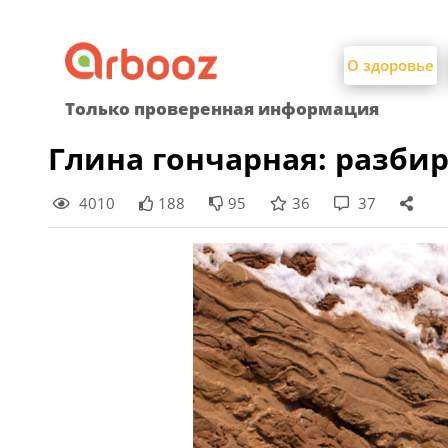
Найти:
Skip
to
О здоровье
content
Только проверенная информация
Глина гончарная: разбир
4010
188
95
36
37