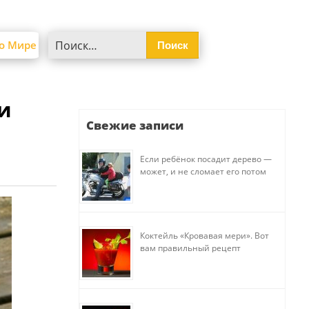
Найти:
о Мире
и
Свежие записи
Если ребёнок посадит дерево —
может, и не сломает его потом
Коктейль «Кровавая мери». Вот
вам правильный рецепт