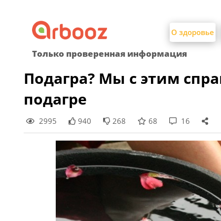
Найти:
Skip
to
О здоровье
content
Только проверенная информация
Подагра? Мы с этим спр
подагре
2995
940
268
68
16