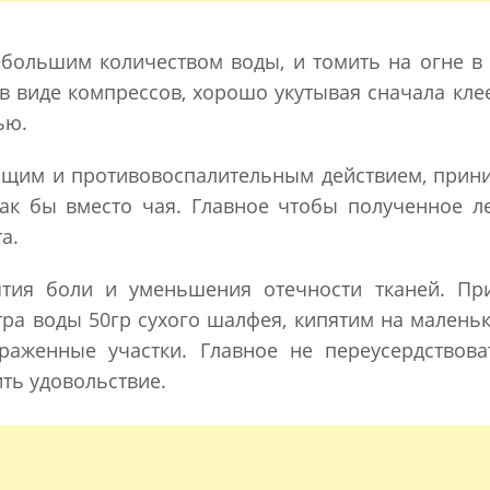
большим количеством воды, и томить на огне в
ь в виде компрессов, хорошо укутывая сначала кл
ью.
щим и противовоспалительным действием, прин
как бы вместо чая. Главное чтобы полученное л
а.
ятия боли и уменьшения отечности тканей. Пр
итра воды 50гр сухого шалфея, кипятим на малень
раженные участки. Главное не переусердствова
ть удовольствие.