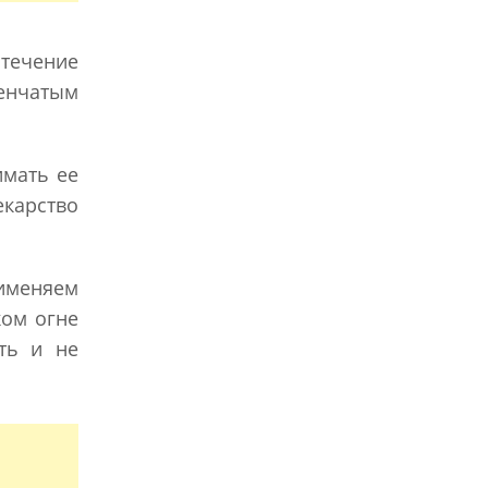
 течение
еенчатым
имать ее
екарство
именяем
ком огне
ть и не