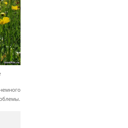
е
 немного
роблемы.