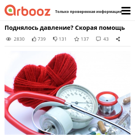
Найти:
Только проверенная информация
Skip
Поднялось давление? Скорая помощь
to
2830
739
131
137
43
content