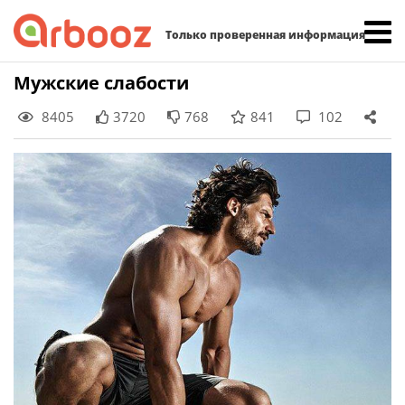
Найти:
Только проверенная информация
Skip
Мужские слабости
to
8405
3720
768
841
102
content