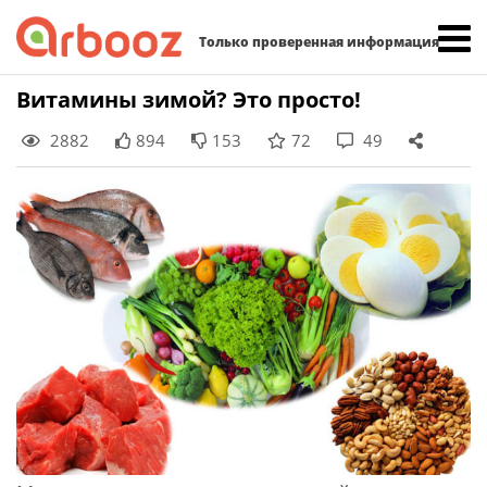
Найти:
Только проверенная информация
Skip
Витамины зимой? Это просто!
to
2882
894
153
72
49
content