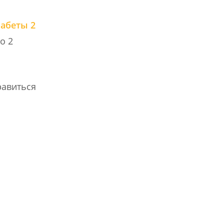
абеты 2
о 2
равиться