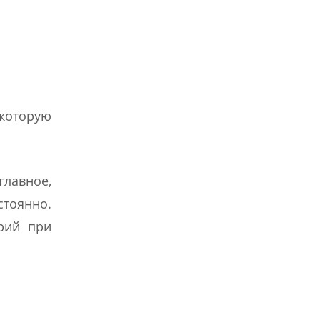
 которую
лавное,
стоянно.
рий при