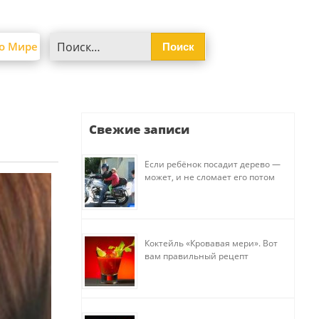
Найти:
о Мире
Свежие записи
Если ребёнок посадит дерево —
может, и не сломает его потом
Коктейль «Кровавая мери». Вот
вам правильный рецепт