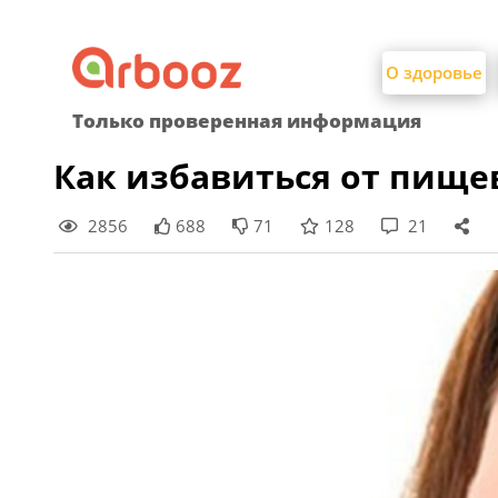
Найти:
Skip
to
О здоровье
content
Только проверенная информация
Как избавиться от пище
2856
688
71
128
21