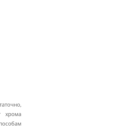
таточно,
т хрома
способам