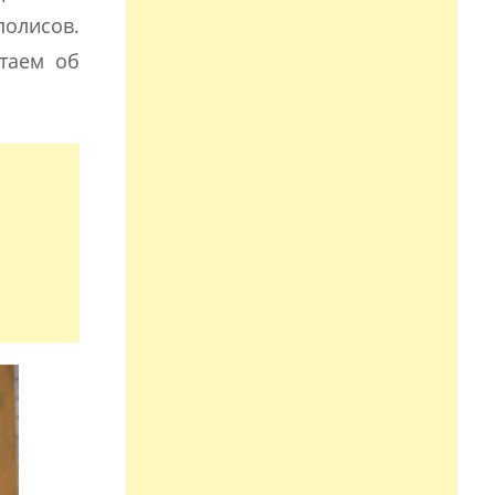
полисов.
итаем об