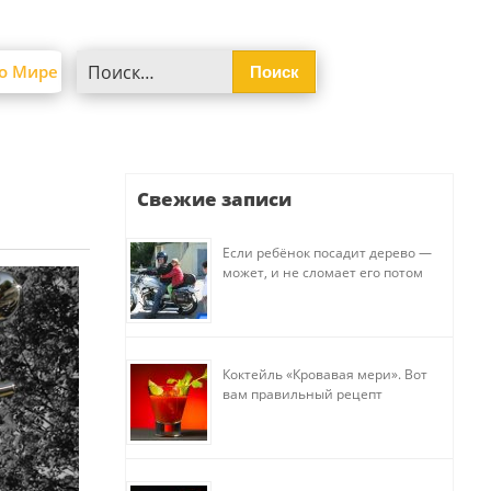
Найти:
о Мире
Свежие записи
Если ребёнок посадит дерево —
может, и не сломает его потом
Коктейль «Кровавая мери». Вот
вам правильный рецепт