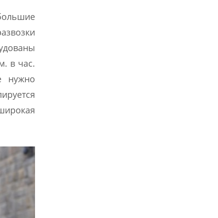
большие
развозки
рудованы
. в час.
е нужно
лируется
 широкая