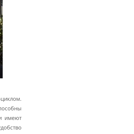
оциклом.
пособны
 и имеют
удобство