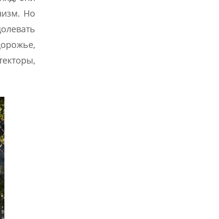
низм. Но
долевать
дорожье,
текторы,