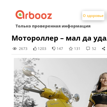
Найти:
Skip
to
О здоровье
content
Только проверенная информация
Мотороллер – мал да уда
2673
1203
147
131
52