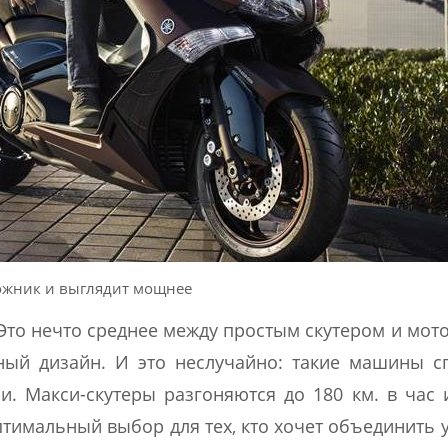
жник и выглядит мощнее
 Это нечто среднее между простым скутером и мот
ый дизайн. И это неслучайно: такие машины с
и. Макси-скутеры разгоняются до 180 км. в час
оптимальный выбор для тех, кто хочет объединить 