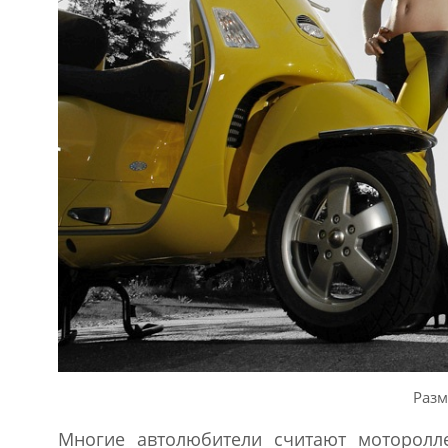
Разм
Многие автолюбители считают моторолл