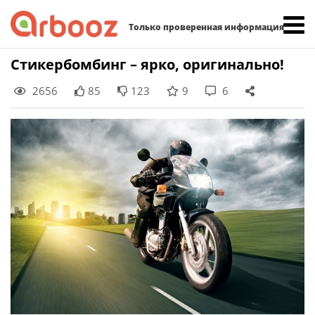
Найти:
Только проверенная информация
Skip
Стикербомбинг – ярко, оригинально!
to
2656
85
123
9
6
content