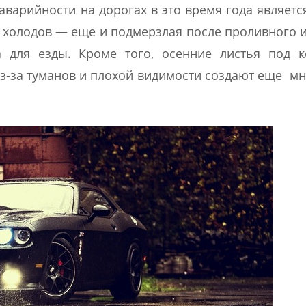
аварийности на дорогах в это время года являетс
ем холодов — еще и подмерзлая после проливного 
 для езды. Кроме того, осенние листья под к
з-за туманов и плохой видимости создают еще м