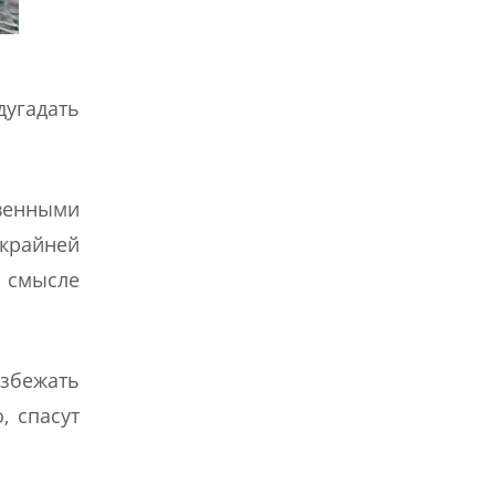
дугадать
енными
 крайней
 смысле
избежать
, спасут