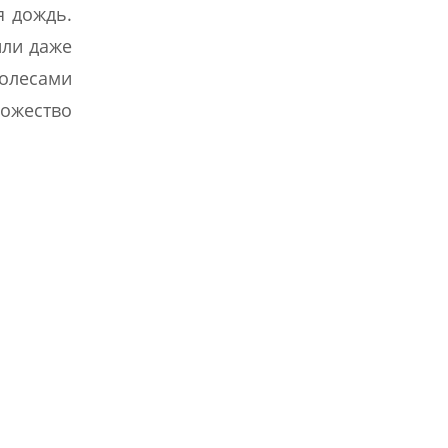
я дождь.
или даже
олесами
ножество