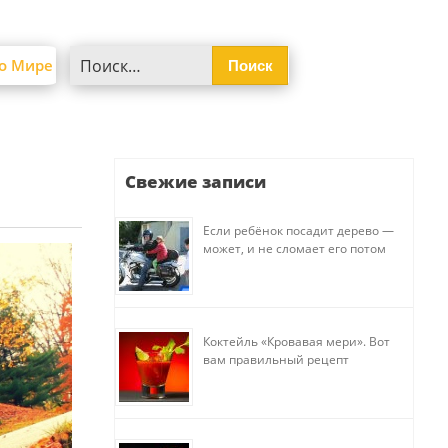
Найти:
о Мире
Свежие записи
Если ребёнок посадит дерево —
может, и не сломает его потом
Коктейль «Кровавая мери». Вот
вам правильный рецепт