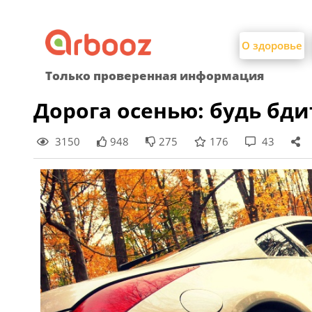
Найти:
Skip
to
О здоровье
content
Только проверенная информация
Дорога осенью: будь бди
3150
948
275
176
43