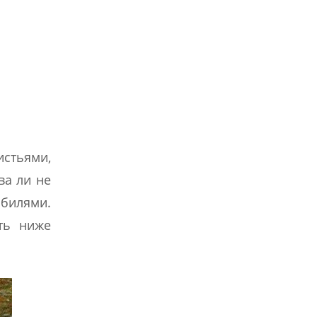
истьями,
ва ли не
билями.
ть ниже