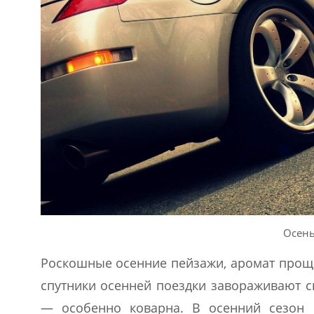
Осень
Роскошные осенние пейзажи, аромат прощ
спутники осенней поездки завораживают св
— особенно коварна. В осенний сезон 