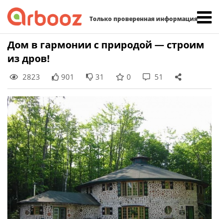
Найти:
Только проверенная информация
Skip
Дом в гармонии с природой — строим
to
из дров!
content
2823
901
31
0
51