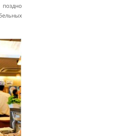
и поздно
бельных