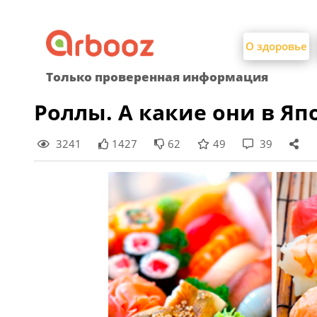
Найти:
Skip
to
О здоровье
content
Только проверенная информация
Роллы. А какие они в Яп
3241
1427
62
49
39