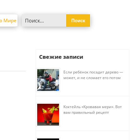
Найти:
о Мире
Свежие записи
Если ребёнок посадит дерево —
может, и не сломает его потом
Коктейль «Кровавая мери». Вот
вам правильный рецепт