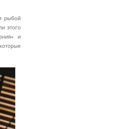
и рыбой
ли этого
рния» и
 которые