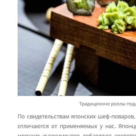
Традиционно роллы пода
По свидетельствам японских шеф-поваров,
отличаются от применяемых у нас. Японц
морских ингредиентов добавляют креветк