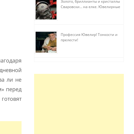
Золото, бриллианты и кристаллы
Сваровски… на елке. Ювелирные
прихоти
Профессия Ювелир! Тонкости и
прелести!
агодаря
едневной
ва ли не
м» перед
 готовят