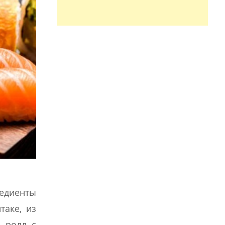
редиенты
таке, из
я ролл с