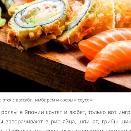
ются с вассаби, имбирем и соевым соусом
 роллы в Японии крутят и любят, только вот инг
ы заворачивают в рис яйца, шпинат, грибы шии
и. Наиболее традиционным вариантом считаетс