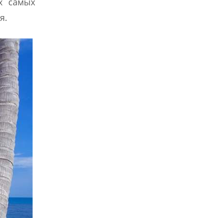
х самых
я.