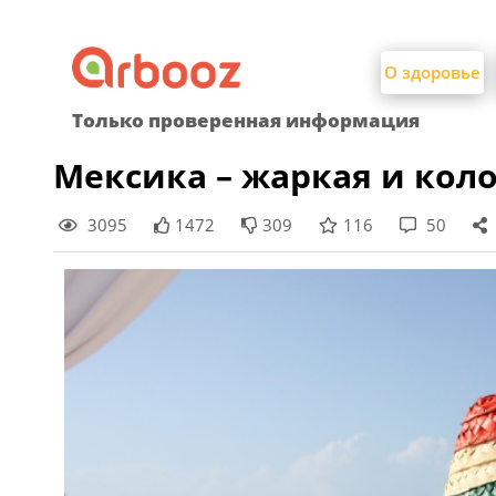
Найти:
Skip
to
О здоровье
content
Только проверенная информация
Мексика – жаркая и кол
3095
1472
309
116
50