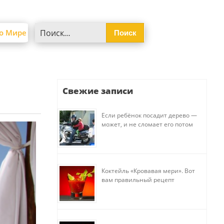
Найти:
о Мире
Свежие записи
Если ребёнок посадит дерево —
может, и не сломает его потом
Коктейль «Кровавая мери». Вот
вам правильный рецепт