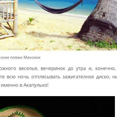
йские пляжи Мексики
ржного веселья, вечеринок до утра и, конечно,
ете всю ночь отплясывать зажигателное диско, н
 именно в Акапулько!