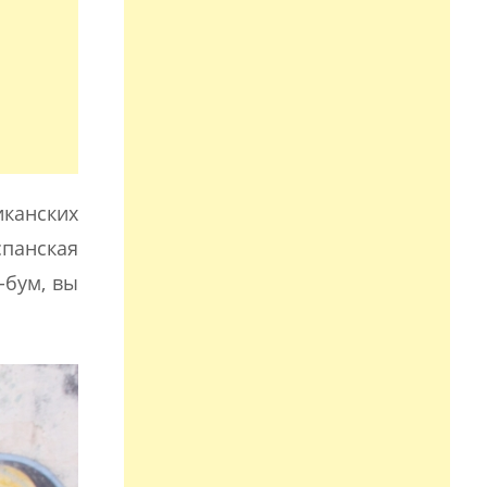
иканских
панская
-бум, вы