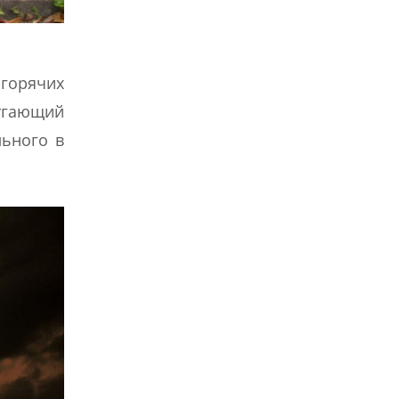
 горячих
пугающий
льного в