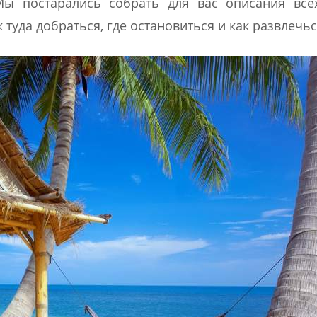
 постарались собрать для вас описания все
 туда добраться, где остановиться и как развлечьс