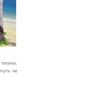
 текилы.
ичуть не