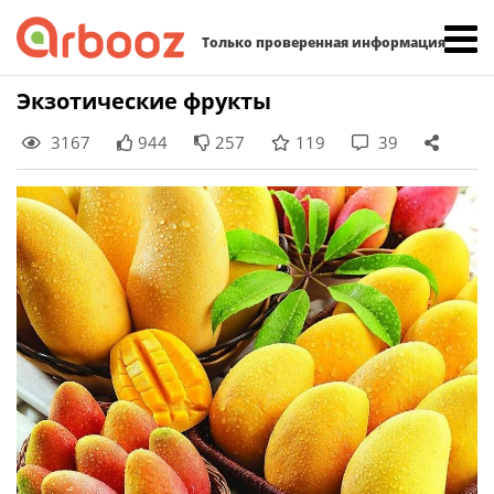
Найти:
Только проверенная информация
Skip
Экзотические фрукты
to
3167
944
257
119
39
content