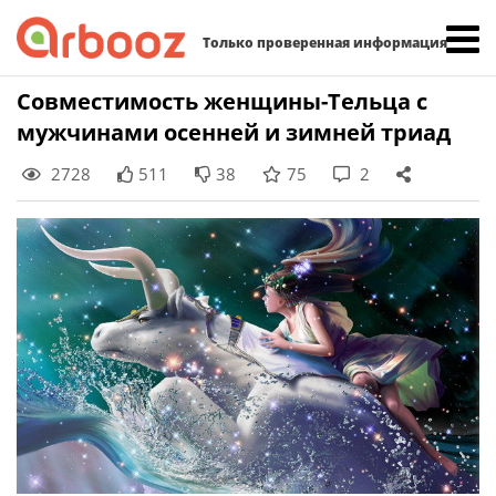
Найти:
Только проверенная информация
Skip
Совместимость женщины-Тельца с
to
мужчинами осенней и зимней триад
content
2728
511
38
75
2