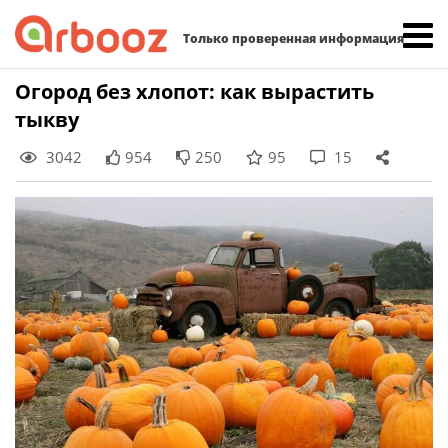
Найти:
Только проверенная информация
Skip
Огород без хлопот: как вырастить
to
тыкву
content
3042
954
250
95
15