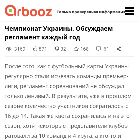
Найти:
Только проверенная информация
Skip
Чемпионат Украины. Обсуждаем
to
регламент каждый год
content
3169
871
32
168
61
После того, как с футбольный карты Украины
регулярно стали исчезать команды премьер-
лиги, регламент соревнований не обсуждал
только ленивый. В результате, уже в прошлом
сезоне количество участников сократилось с
16 до 14. Такая же квота сохранилась и на этот
сезон, хотя некоторые представители клубов
ратовали за 10 команд и 4 круга, а кто-то и