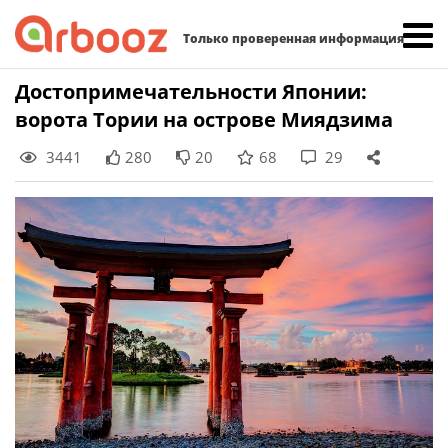
Найти:
Только проверенная информация
Skip
Достопримечательности Японии:
to
ворота Тории на острове Миядзима
content
3441
280
20
68
29