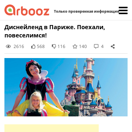
Найти:
Только проверенная информация
Skip
Диснейленд в Париже. Поехали,
to
повеселимся!
content
2616
568
116
140
4