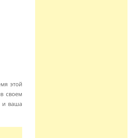
емя этой
 в своем
, и ваша