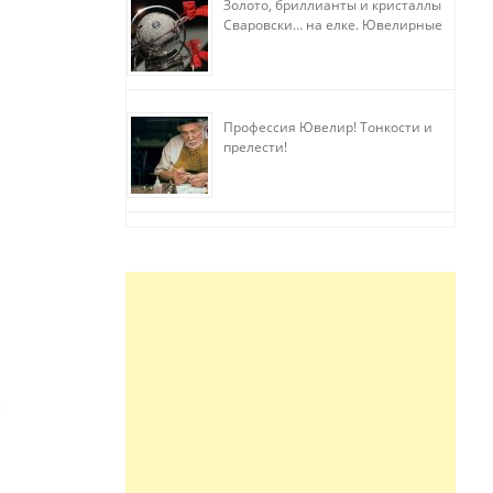
Золото, бриллианты и кристаллы
Сваровски… на елке. Ювелирные
прихоти
Профессия Ювелир! Тонкости и
прелести!