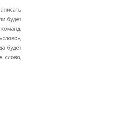
написать
ли будет
 команд,
«слово»,
да будет
е слово,