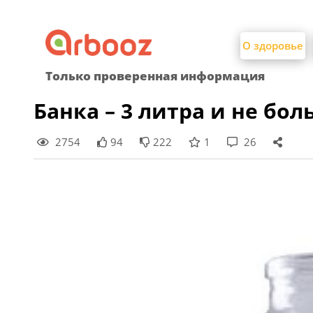
Найти:
Skip
to
О здоровье
content
Только проверенная информация
Банка – 3 литра и не бол
2754
94
222
1
26