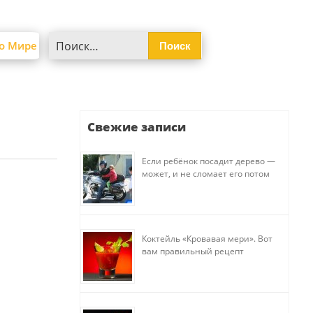
Найти:
о Мире
Свежие записи
Если ребёнок посадит дерево —
может, и не сломает его потом
Коктейль «Кровавая мери». Вот
вам правильный рецепт