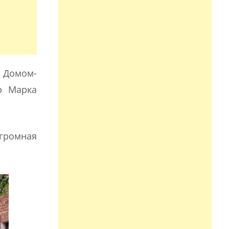
м Домом-
р Марка
огромная