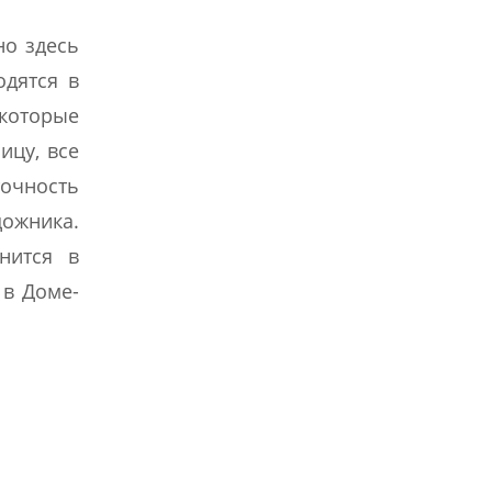
но здесь
одятся в
которые
ицу, все
очность
дожника.
нится в
 в Доме-