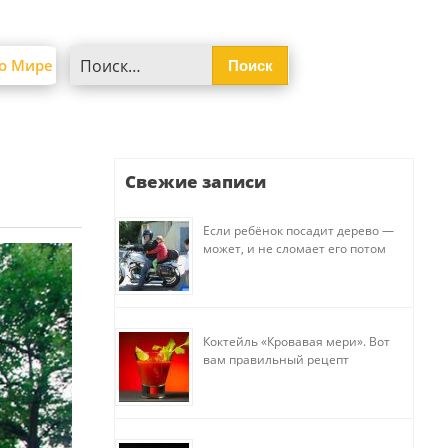
Найти:
о Мире
Свежие записи
Если ребёнок посадит дерево —
может, и не сломает его потом
Коктейль «Кровавая мери». Вот
вам правильный рецепт