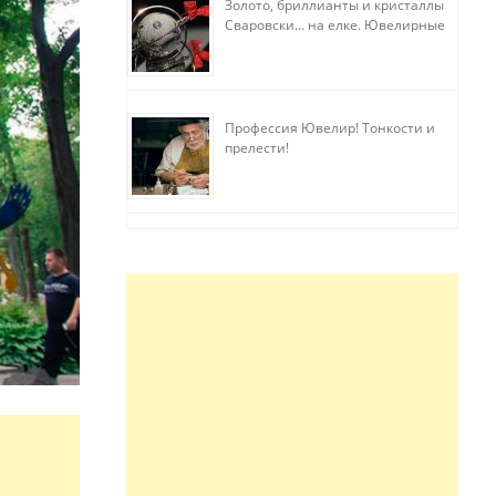
Золото, бриллианты и кристаллы
Сваровски… на елке. Ювелирные
прихоти
Профессия Ювелир! Тонкости и
прелести!