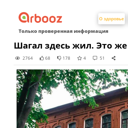
Найти:
Skip
to
О здоровье
content
Только проверенная информация
Шагал здесь жил. Это же
2764
68
178
4
51