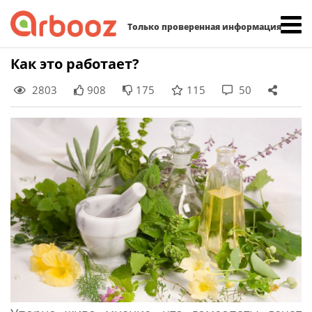
Найти:
Только проверенная информация
Skip
Как это работает?
to
2803
908
175
115
50
content