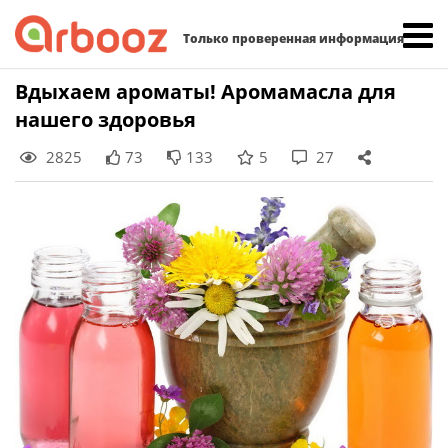
Найти:
Только проверенная информация
Skip
Вдыхаем ароматы! Аромамасла для
to
нашего здоровья
content
2825
73
133
5
27