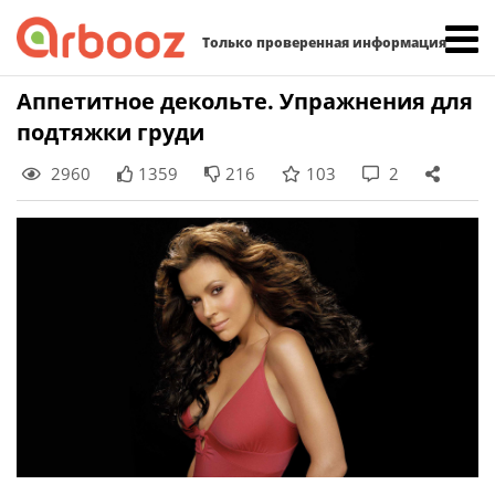
Найти:
Только проверенная информация
Skip
Аппетитное декольте. Упражнения для
to
подтяжки груди
content
2960
1359
216
103
2