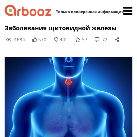
Найти:
Только проверенная информация
Skip
Заболевания щитовидной железы
to
4684
570
442
57
72
content