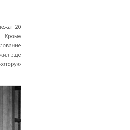
лежат 20
. Кроме
рование
ожил еще
 которую