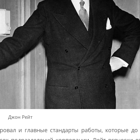
Джон Рейт
ровал и главные стандарты работы, которые до
сех подразделений корпорации. Рейт всячески о