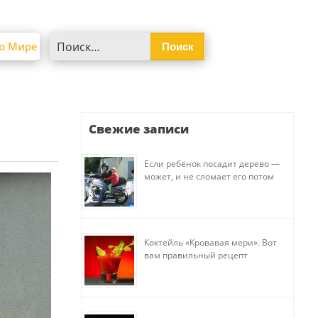
Найти:
о Мире
Свежие записи
Если ребёнок посадит дерево —
может, и не сломает его потом
Коктейль «Кровавая мери». Вот
вам правильный рецепт