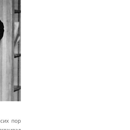
 сих пор
тстаивал