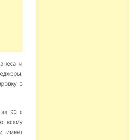
знеса и
неджеры,
ировку в
 за 90 с
по всему
и имеет