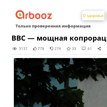
Найти:
Skip
to
О здоровье
content
Только проверенная информация
ВВС — мощная копрорац
3137
778
274
33
61