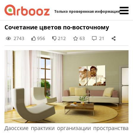
Найти:
Только проверенная информация
Skip
Сочетание цветов по-восточному
to
2743
956
212
63
21
content
Даосские практики организации пространства