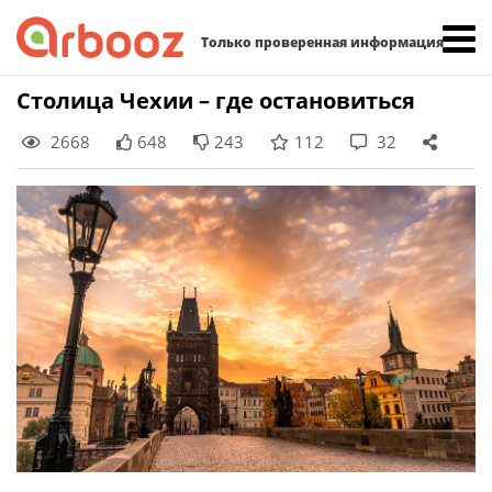
Найти:
Только проверенная информация
Skip
Cтолица Чехии – где остановиться
to
2668
648
243
112
32
content