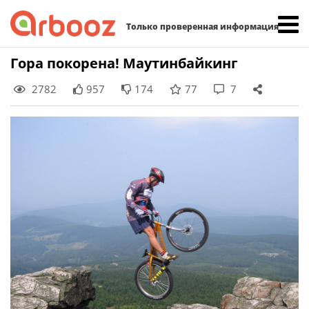
Найти:
Только проверенная информация
Skip
Гора покорена! Маутинбайкинг
to
2782
957
174
77
7
content