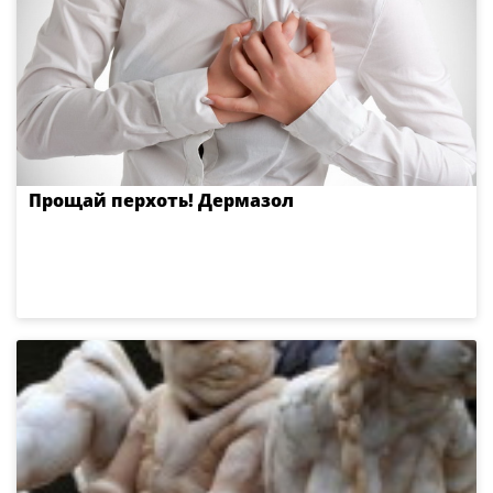
Прощай перхоть! Дермазол