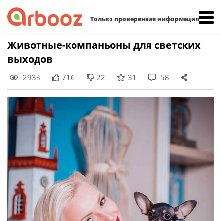
Найти:
Только проверенная информация
Skip
Животные-компаньоны для светских
to
выходов
content
2938
716
22
31
58