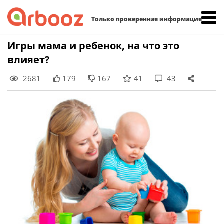
Найти:
Только проверенная информация
Skip
Игры мама и ребенок, на что это
to
влияет?
content
2681
179
167
41
43