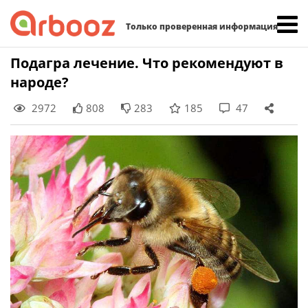
Найти:
Только проверенная информация
Skip
Подагра лечение. Что рекомендуют в
to
народе?
content
2972
808
283
185
47