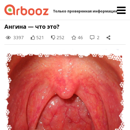
Найти:
Только проверенная информация
Skip
Ангина — что это?
to
3397
521
252
46
2
content