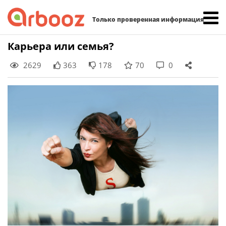
Найти:
Только проверенная информация
Skip
Карьера или семья?
to
2629
363
178
70
0
content